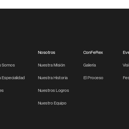
Nosotros
ConFeRex
Eve
s Somos
Nuestra Misión
Galería
Vis
 Especialidad
Nuestra Historia
El Proceso
Fes
res
Nuestros Logros
Nuestro Equipo