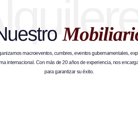
lquiler
Nuestro
Mobiliari
rganizamos macroeventos, cumbres, eventos gubernamentales, expo
a internacional. Con más de 20 años de experiencia, nos encarg
para garantizar su éxito.