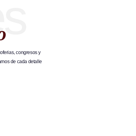
es
o
ferias, congresos y
amos de cada detalle