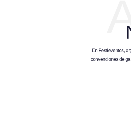
A
En Festieventos, o
convenciones de gam