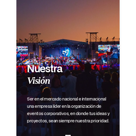
N
Nuestra
M
Visión
Se
Ser en el mercado nacional e internacional
co
una empresa líder en la organización de
cal
eventos corporativos, en donde tus ideas y
bu
proyectos, sean siempre nuestra prioridad.
nu