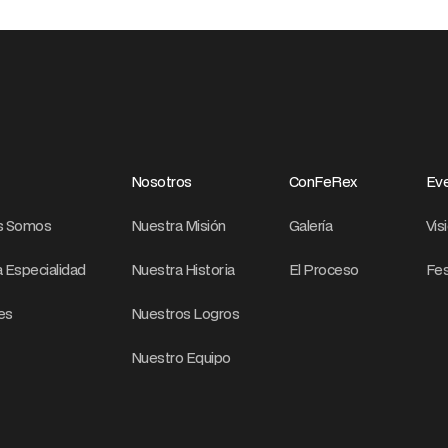
Nosotros
ConFeRex
Eve
s Somos
Nuestra Misión
Galería
Vis
 Especialidad
Nuestra Historia
El Proceso
Fes
res
Nuestros Logros
Nuestro Equipo