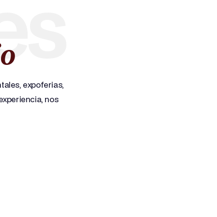
es
io
ales, expoferias,
experiencia, nos